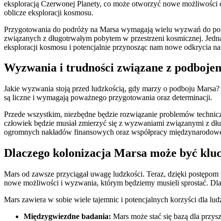
eksploracją Czerwonej Planety, co może ⁢otworzyć nowe możliwości d
oblicze eksploracji kosmosu.
Przygotowania do podróży na⁣ Marsa wymagają wielu wyzwań do poko
⁢związanych z długotrwałym pobytem w przestrzeni kosmicznej. Jedna
eksploracji kosmosu i potencjalnie przynosząc nam nowe odkrycia n
Wyzwania i⁤ trudności związane z podboje
Jakie wyzwania stoją przed ludzkością, gdy marzy o podboju Marsa? 
są liczne i wymagają poważnego przygotowania oraz ‍determinacji.
Przede wszystkim, niezbędne będzie rozwiązanie problemów ‌technicz
człowiek będzie musiał zmierzyć się z wyzwaniami związanymi z ‍dł
ogromnych nakładów finansowych oraz współpracy międzynarodowej, 
Dlaczego kolonizacja Marsa może być kluc
Mars od zawsze przyciągał uwagę ludzkości. Teraz,⁤ dzięki ⁤postępom
nowe możliwości i wyzwania, którym będziemy musieli sprostać. Dlac
Mars zawiera w ⁢sobie wiele tajemnic i potencjalnych ​korzyści⁢ dla ludz
Międzygwiezdne badania:
Mars może stać się bazą dla przys