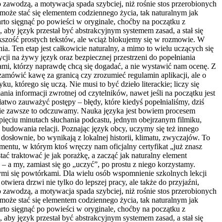
o zawodzą, a motywacja spada szybciej, niż rośnie stos przerobionych
może stać się elementem codziennego życia, tak naturalnym jak
rto sięgnąć po powieści w oryginale, choćby na początku z
aby język przestał być abstrakcyjnym systemem zasad, a stał się
kszość prostych tekstów, ale wciąż blokujemy się w rozmowie. W
. Ten etap jest całkowicie naturalny, a mimo to wielu uczących się
ji na żywy język oraz bezpiecznej przestrzeni do popełniania
ami, którzy naprawdę chcą się dogadać, a nie wystawić nam ocenę. Z
y zamówić kawę za granicą czy zrozumieć regulamin aplikacji, ale o
ku, którego się uczą. Nie musi to być dzieło literackie; liczy się
nia informacji zwrotnej od czytelników, nawet jeśli na początku jest
łatwo zauważyć postępy – błędy, które kiedyś popełnialiśmy, dziś
ń nie zawsze to odczuwamy. Nauka języka jest bowiem procesem
ięciu minutach słuchania podcastu, jednym obejrzanym filmiku,
b budowania relacji. Poznając język obcy, uczymy się też innego
 dosłownie, bo wynikają z lokalnej historii, klimatu, zwyczajów. To
mentu, w którym ktoś wręczy nam oficjalny certyfikat „już znasz
ć traktować je jak porażkę, a zacząć jak naturalny element
 a my, zamiast się go „uczyć”, po prostu z niego korzystamy.
mi się powtórkami. Dla wielu osób wspomnienie szkolnych lekcji
wiera drzwi nie tylko do lepszej pracy, ale także do przyjaźni,
o zawodzą, a motywacja spada szybciej, niż rośnie stos przerobionych
może stać się elementem codziennego życia, tak naturalnym jak
rto sięgnąć po powieści w oryginale, choćby na początku z
aby język przestał być abstrakcyjnym systemem zasad, a stał się