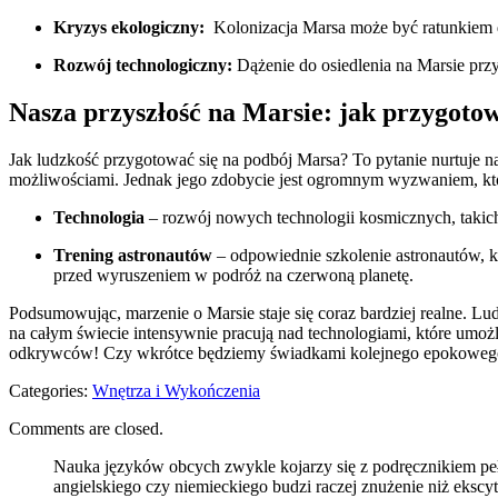
Kryzys ekologiczny:
‌ Kolonizacja Marsa może być ratunkiem d
Rozwój technologiczny:
Dążenie do osiedlenia ‍na ​Marsie pr
Nasza przyszłość na ⁤Marsie: jak przygotow
Jak ludzkość przygotować się na podbój Marsa? To pytanie nurtuje n
możliwościami.⁣ Jednak jego zdobycie jest ogromnym wyzwaniem, któr
Technologia
– rozwój nowych‌ technologii kosmicznych, takich
Trening⁤ astronautów
– odpowiednie szkolenie astronautów, kt
przed wyruszeniem w podróż na czerwoną planetę.
Podsumowując,⁢ marzenie o Marsie staje się coraz bardziej realne. 
na całym⁢ świecie intensywnie pracują nad technologiami, które umoż
odkrywców!⁢ Czy wkrótce będziemy świadkami kolejnego ‍epokowego kr
Categories:
Wnętrza i Wykończenia
Comments are closed.
Nauka języków obcych zwykle kojarzy się z podręcznikiem pe
angielskiego czy niemieckiego budzi raczej znużenie niż ekscyt