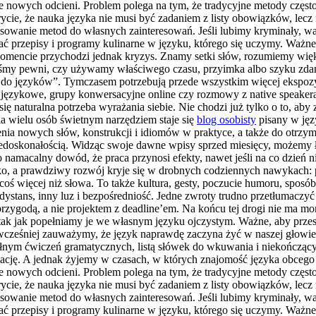
nie nowych odcieni. Problem polega na tym, że tradycyjne metody częst
cie, że nauka języka nie musi być zadaniem z listy obowiązków, lecz 
asowanie metod do własnych zainteresowań. Jeśli lubimy kryminały, wa
 przepisy i programy kulinarne w języku, którego się uczymy. Ważne, 
momencie przychodzi jednak kryzys. Znamy setki słów, rozumiemy wię
teśmy pewni, czy używamy właściwego czasu, przyimka albo szyku zdania
tu do języków”. Tymczasem potrzebują przede wszystkim więcej ekspozyc
y językowe, grupy konwersacyjne online czy rozmowy z native speaker
 się naturalna potrzeba wyrażania siebie. Nie chodzi już tylko o to, ab
la wielu osób świetnym narzędziem staje się
blog osobisty
pisany w języ
nia nowych słów, konstrukcji i idiomów w praktyce, a także do otrzyma
 niedoskonałością. Widząc swoje dawne wpisy sprzed miesięcy, możemy 
 To namacalny dowód, że praca przynosi efekty, nawet jeśli na co dzie
dko, a prawdziwy rozwój kryje się w drobnych codziennych nawykach: p
 coś więcej niż słowa. To także kultura, gesty, poczucie humoru, sposó
 dystans, inny luz i bezpośredniość. Jedne zwroty trudno przetłumaczyć
przygodą, a nie projektem z deadline’em. Na końcu tej drogi nie ma mo
ak jak popełniamy je we własnym języku ojczystym. Ważne, aby przesta
wcześniej zauważymy, że język naprawdę zaczyna żyć w naszej głowie –
łnym ćwiczeń gramatycznych, listą słówek do wkuwania i niekończący
ację. A jednak żyjemy w czasach, w których znajomość języka obcego ot
nie nowych odcieni. Problem polega na tym, że tradycyjne metody częst
cie, że nauka języka nie musi być zadaniem z listy obowiązków, lecz 
asowanie metod do własnych zainteresowań. Jeśli lubimy kryminały, wa
 przepisy i programy kulinarne w języku, którego się uczymy. Ważne, 