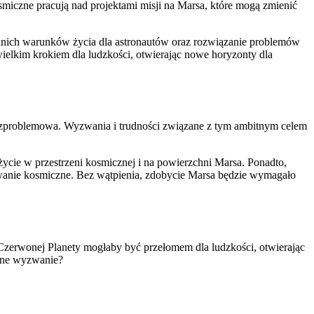
miczne pracują nad‌ projektami misji na Marsa, które mogą zmienić
nich ⁤warunków ‌życia dla astronautów oraz rozwiązanie problemów
wielkim krokiem dla ludzkości, otwierając nowe horyzonty dla
i bezproblemowa. Wyzwania i trudności związane z tym ambitnym celem
cie w przestrzeni kosmicznej i na ‍powierzchni Marsa. Ponadto,
nie kosmiczne.​ Bez​ wątpienia,​ zdobycie Marsa będzie⁤ wymagało
 Czerwonej Planety mogłaby być przełomem‌ dla ludzkości, otwierając
udne wyzwanie?