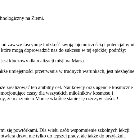
chnologiczny na Ziemi.
d zawsze fascynuje ludzkość swoją tajemniczością‌ i potencjalnymi ​
 które mogą doprowadzić nas do sukcesu w tej epickiej podróży:
st kluczowy dla realizacji ‍misji na Marsa.
także umiejętności przetrwania w trudnych warunkach, jest niezbędne
może zrealizować ten ambitny cel. Naukowcy oraz agencje kosmiczne
e emocjonujące czasy dla wszystkich miłośników kosmosu i​
, że marzenie o Marsie wkrótce stanie się rzeczywistością!
mi się powtórkami. Dla wielu osób wspomnienie szkolnych lekcji
wiera drzwi nie tylko do lepszej pracy, ale także do przyjaźni,