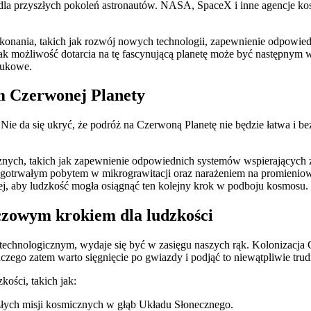
la przyszłych pokoleń astronautów. NASA, SpaceX i‌ inne⁤ agencje kos
nania, takich jak rozwój nowych ‍technologii, zapewnienie odpowied
k możliwość dotarcia na ⁢tę‍ fascynującą planetę może być następnym 
aukowe.
m Czerwonej Planety
Nie da się ukryć, że podróż ⁣na Czerwoną Planetę⁣ nie będzie łatwa 
nych, takich jak zapewnienie odpowiednich systemów wspierających ży
ugotrwałym pobytem w mikrograwitacji oraz narażeniem na promieniowa
⁢aby⁣ ludzkość mogła osiągnąć ten ‌kolejny krok w podboju kosmosu.
zowym ​krokiem dla ludzkości
 technologicznym, wydaje się być w zasięgu naszych rąk. ​Kolonizacja
zego zatem warto sięgnięcie po gwiazdy i podjąć to⁢ niewątpliwie tr
kości, takich jak:
złych misji kosmicznych w głąb Układu Słonecznego.