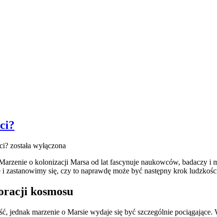
ci?
ci?
została wyłączona
Marzenie o kolonizacji​ Marsa od​ lat fascynuje naukowców, badaczy i m
ie i zastanowimy się, czy to naprawdę może być ⁤następny krok ludzkośc
loracji kosmosu
 jednak marzenie o Marsie⁣ wydaje się być szczególnie pociągające. W