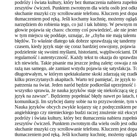
podróży i świata kultury, który bez tłumaczenia nabiera zupeł
zeszytów ćwiczeń. Punktem zwrotnym dla wielu osób jest odkry
słuchanie muzyki czy scrollowanie telefonu. Kluczem jest dop
tłumaczeniem pod ręką. Jeśli kochamy kuchnię, możemy oglądać
narzędziem do robienia tego, co już i tak lubimy. W pewnym 
głowie pojawia się chaos: chcemy coś powiedzieć, ale nie jes
w tym miejscu się poddaje, uznając, że „chyba nie mają talen
błędów. To właśnie dlatego tak dobrze sprawdzają się tandem
czasem, kiedy język staje się coraz bardziej oswojony, pojawia
podzielenie się swoimi myślami, historiami, wątpliwościami. D
regularność i autentyczność. Każdy tekst to okazja do sprawdze
ich niewielu. Takie pisanie ma jeszcze jedną zaletę: oswaja z
rażą nas samego, ale zamiast wstydu pojawia się satysfakcja.
długotrwałym, w którym spektakularne skoki zdarzają się rza
kilku przeczytanych akapitach. Warto też pamiętać, że język to
patrzenia na świat. Jeden naród będzie podkreślał uprzejmość i
wszystko sprawia, że nauka języków staje się niekończącą się 
język na zawsze”. Będziemy popełniać błędy nawet po latach, t
komunikacji. Im szybciej damy sobie na to przyzwolenie, tym 
Nauka języków obcych zwykle kojarzy się z podręcznikiem pe
angielskiego czy niemieckiego budzi raczej znużenie niż ekscyt
podróży i świata kultury, który bez tłumaczenia nabiera zupeł
zeszytów ćwiczeń. Punktem zwrotnym dla wielu osób jest odkry
słuchanie muzyki czy scrollowanie telefonu. Kluczem jest dop
tłumaczeniem pod ręką. Jeśli kochamy kuchnię, możemy oglądać