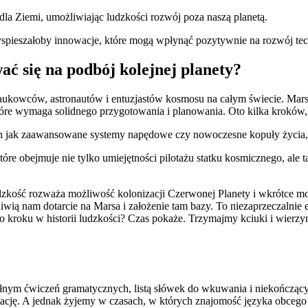
la Ziemi, umożliwiając ludzkości rozwój poza naszą planetą.
zyspieszałoby innowacje, które mogą wpłynąć pozytywnie na rozwój te
ać się na ‍podbój kolejnej planety?
aukowców, astronautów i entuzjastów kosmosu na całym świecie. Mars o
e wymaga solidnego przygotowania i planowania.⁤ Oto kilka ‍kroków,⁤
 jak⁢ zaawansowane systemy ‍napędowe czy ‍nowoczesne kopuły życia, je
óre obejmuje nie tylko ​umiejętności pilotażu statku kosmicznego, ale 
Ludzkość rozważa możliwość kolonizacji Czerwonej Planety i wkrótce 
liwią nam dotarcie na Marsa i założenie tam bazy. To ⁢niezaprzeczalni
oku ‍w historii ludzkości? Czas⁣ pokaże. Trzymajmy kciuki i wierzymy
łnym ćwiczeń gramatycznych, listą słówek do wkuwania i niekończący
ację. A jednak żyjemy w czasach, w których znajomość języka obcego ot