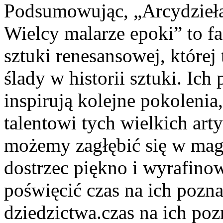
Podsumowując, „Arcydzieł
Wielcy ⁢malarze epoki” to f
sztuki⁤ renesansowej, której
ślady w ⁤historii sztuki. ‍Ic
inspirują ⁣kolejne​ pokoleni
talentowi tych wielkich art
możemy zagłębić⁤ się w magi
dostrzec piękno i wyrafinow
⁤poświęcić czas ⁢na ich pozn
dziedzictwa.czas na⁢ ich po