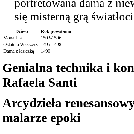
portretowana dama z nie
się misterną grą światłoc
Dzieło
Rok powstania
Mona Lisa
1503-1506
Ostatnia Wieczerza
1495-1498
Dama z łasiczką
1490
Genialna technika i ko
Rafaela Santi
Arcydzieła renesansowyc
malarze epoki