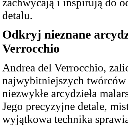
zachwycają i inspirują do 
detalu.
Odkryj nieznane arcydz
Verrocchio
Andrea del Verrocchio,⁤ zal
⁤najwybitniejszych ⁢twórców
niezwykłe arcydzieła malarsk
Jego precyzyjne‍ detale, mi
wyjątkowa technika sprawiają