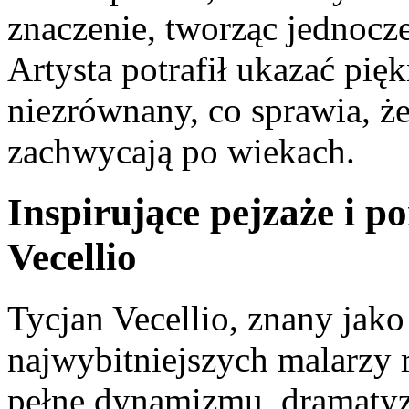
znaczenie, tworząc jednocz
Artysta ⁤potrafił ⁢ukazać ‌pi
niezrównany, co⁤ sprawia,‌ że
⁢zachwycają po wiekach.
Inspirujące pejzaże i p
Vecellio
Tycjan Vecellio, znany jako T
najwybitniejszych⁣ malarzy 
pełne⁤ dynamizmu, dramatyzm