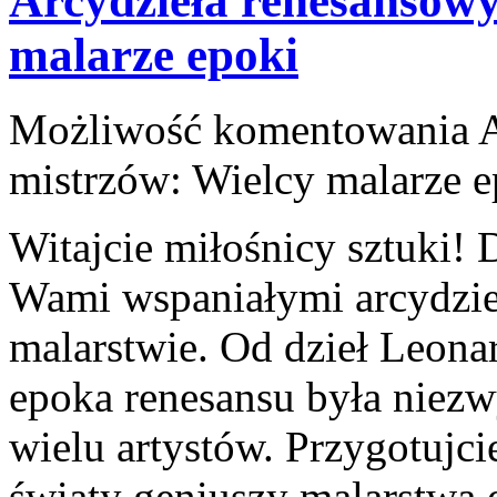
Arcydzieła renesansowy
malarze epoki
Możliwość komentowania
mistrzów: Wielcy malarze e
Witajcie miłośnicy sztuki! ​
Wami wspaniałymi⁢ arcydzi
malarstwie. Od dzieł Leonard
epoka renesansu była niezwy
wielu ​artystów. Przygotujcie
światy geniuszy malarstwa 