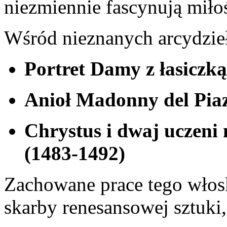
niezmiennie‌ fascynują ‌mił
Wśród nieznanych arcydzieł 
Portret Damy z łasiczk
Anioł Madonny ‍del Pia
Chrystus i dwaj uczeni
(1483-1492)
Zachowane prace tego włos
skarby renesansowej sztuki,