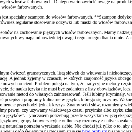
owych włosów farbowanych.⁤ Dlatego ⁤warto zwrócić uwagę⁢ na produkty
ję włosów⁤ farbowanych.
ch jest‌ specjalny szampon do⁣ włosów farbowanych. **Szampon dedy
 również‌ regularne stosowanie odżywki lub maski do ⁣włosów⁢ farbowan
sposobów na zachowanie ​pięknych włosów ⁣farbowanych. Mamy nadziej
bowanych wymaga odpowiedniej uwagi i regularnego⁣ dbania o nie.‌ Zad
łnym ćwiczeń gramatycznych, listą słówek do wkuwania i niekończący
ację. A jednak żyjemy w czasach, w których znajomość języka obcego ot
nie nowych odcieni. Problem polega na tym, że tradycyjne metody częst
cie, że nauka języka nie musi być zadaniem z listy obowiązków, lecz 
asowanie metod do własnych zainteresowań. Jeśli lubimy kryminały, wa
 przepisy i programy kulinarne w języku, którego się uczymy. Ważne, 
momencie przychodzi jednak kryzys. Znamy setki słów, rozumiemy wię
teśmy pewni, czy używamy właściwego czasu, przyimka albo szyku zdania
tu do języków”. Tymczasem potrzebują przede wszystkim więcej ekspozyc
y językowe, grupy konwersacyjne online czy rozmowy z native speaker
 się naturalna potrzeba wyrażania siebie. Nie chodzi już tylko o to, ab
la wielu osób świetnym narzędziem staje się
blog osobisty
pisany w języ