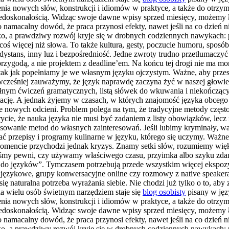
nia nowych słów, konstrukcji i idiomów w praktyce, a także do otrzyma
 niedoskonałością. Widząc swoje dawne wpisy sprzed miesięcy, możemy 
 To namacalny dowód, że praca przynosi efekty, nawet jeśli na co dzie
dko, a prawdziwy rozwój kryje się w drobnych codziennych nawykach: p
 coś więcej niż słowa. To także kultura, gesty, poczucie humoru, sposó
 dystans, inny luz i bezpośredniość. Jedne zwroty trudno przetłumaczyć
przygodą, a nie projektem z deadline’em. Na końcu tej drogi nie ma mo
ak jak popełniamy je we własnym języku ojczystym. Ważne, aby przesta
wcześniej zauważymy, że język naprawdę zaczyna żyć w naszej głowie –
łnym ćwiczeń gramatycznych, listą słówek do wkuwania i niekończący
ację. A jednak żyjemy w czasach, w których znajomość języka obcego ot
nie nowych odcieni. Problem polega na tym, że tradycyjne metody częst
cie, że nauka języka nie musi być zadaniem z listy obowiązków, lecz 
asowanie metod do własnych zainteresowań. Jeśli lubimy kryminały, wa
 przepisy i programy kulinarne w języku, którego się uczymy. Ważne, 
momencie przychodzi jednak kryzys. Znamy setki słów, rozumiemy wię
teśmy pewni, czy używamy właściwego czasu, przyimka albo szyku zdania
tu do języków”. Tymczasem potrzebują przede wszystkim więcej ekspozyc
y językowe, grupy konwersacyjne online czy rozmowy z native speaker
 się naturalna potrzeba wyrażania siebie. Nie chodzi już tylko o to, ab
la wielu osób świetnym narzędziem staje się
blog osobisty
pisany w języ
nia nowych słów, konstrukcji i idiomów w praktyce, a także do otrzyma
 niedoskonałością. Widząc swoje dawne wpisy sprzed miesięcy, możemy 
 To namacalny dowód, że praca przynosi efekty, nawet jeśli na co dzie
dko, a prawdziwy rozwój kryje się w drobnych codziennych nawykach: p