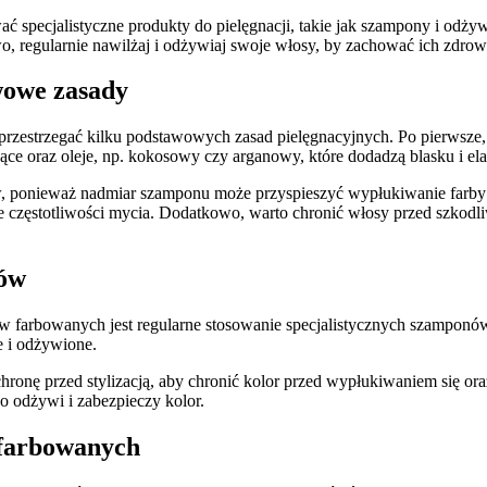
⁢specjalistyczne⁣ produkty do⁢ pielęgnacji, takie‍ jak ​szampony i 
, regularnie nawilżaj i​ odżywiaj swoje włosy, by zachować ich zdro
wowe zasady
 przestrzegać ‌kilku podstawowych zasad pielęgnacyjnych. Po pierwsze,
ące oraz oleje, np. kokosowy⁣ czy arganowy, ​które​ dodadzą blasku i ‌
, ‌ponieważ nadmiar szamponu może przyspieszyć⁤ wypłukiwanie farby 
częstotliwości mycia. ⁣Dodatkowo, ⁢warto‌ chronić włosy⁣ przed szkod
sów
w farbowanych jest ⁤regularne stosowanie specjalistycznych szamponó
e i odżywione.
ronę przed stylizacją, aby chronić kolor⁤ przed wypłukiwaniem się ‌or
 odżywi i‍ zabezpieczy‍ kolor.
⁣ farbowanych