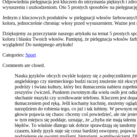
Odpowiednia pielęgnacja jest kluczem do utrzymania‍ pięknych i zdr
wysuszeniu i ​uszkodzeniom. Oto 5 prostych ⁢sposobów ‍na pielęgnac
Jednym⁤ z kluczowych produktów⁤ w pielęgnacji⁣ włosów farbowany
koloru, jednocześnie‍ chroniąc włosy przed ‍wysuszeniem. Ważne jest
Dziękujemy za przeczytanie ‌naszego artykułu na temat 5 prostych 
koloru i blasku Twoich włosów. Pamiętaj, że pielęgnacja ⁣włosów far
wyglądem!⁣ Do następnego artykułu!
Categories:
Sport
Comments are closed.
Nauka języków obcych zwykle kojarzy się z podręcznikiem pe
angielskiego czy niemieckiego budzi raczej znużenie niż ekscyt
podróży i świata kultury, który bez tłumaczenia nabiera zupeł
zeszytów ćwiczeń. Punktem zwrotnym dla wielu osób jest odkry
słuchanie muzyki czy scrollowanie telefonu. Kluczem jest dop
tłumaczeniem pod ręką. Jeśli kochamy kuchnię, możemy oglądać
narzędziem do robienia tego, co już i tak lubimy. W pewnym 
głowie pojawia się chaos: chcemy coś powiedzieć, ale nie jes
w tym miejscu się poddaje, uznając, że „chyba nie mają talen
błędów. To właśnie dlatego tak dobrze sprawdzają się tandem
czasem, kiedy język staje się coraz bardziej oswojony, pojawia
podzielenie się swoimi myślami, historiami, wątpliwościami. D