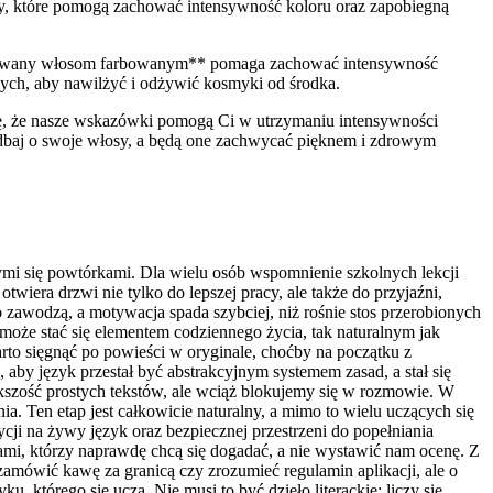
, ⁢które ⁤pomogą zachować intensywność‍ koloru oraz zapobiegną
kowany⁢ włosom farbowanym**⁢ pomaga zachować⁣ intensywność
ych, aby ‌nawilżyć i‍ odżywić kosmyki od środka.
ę,‌ że nasze ⁣wskazówki pomogą Ci w utrzymaniu intensywności
baj o swoje włosy,‌ a‌ będą one​ zachwycać‍ pięknem i zdrowym
mi się powtórkami. Dla wielu osób wspomnienie szkolnych lekcji
wiera drzwi nie tylko do lepszej pracy, ale także do przyjaźni,
o zawodzą, a motywacja spada szybciej, niż rośnie stos przerobionych
może stać się elementem codziennego życia, tak naturalnym jak
rto sięgnąć po powieści w oryginale, choćby na początku z
aby język przestał być abstrakcyjnym systemem zasad, a stał się
kszość prostych tekstów, ale wciąż blokujemy się w rozmowie. W
. Ten etap jest całkowicie naturalny, a mimo to wielu uczących się
ji na żywy język oraz bezpiecznej przestrzeni do popełniania
ami, którzy naprawdę chcą się dogadać, a nie wystawić nam ocenę. Z
y zamówić kawę za granicą czy zrozumieć regulamin aplikacji, ale o
ku, którego się uczą. Nie musi to być dzieło literackie; liczy się