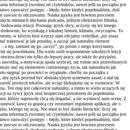
nia informacji zwrotnej od czytelników, nawet jeśli na początku jest
łatwo zauważyć postępy – błędy, które kiedyś popełnialiśmy, dziś
ń nie zawsze to odczuwamy. Nauka języka jest bowiem procesem
ięciu minutach słuchania podcastu, jednym obejrzanym filmiku,
b budowania relacji. Poznając język obcy, uczymy się też innego
 dosłownie, bo wynikają z lokalnej historii, klimatu, zwyczajów. To
mentu, w którym ktoś wręczy nam oficjalny certyfikat „już znasz
ć traktować je jak porażkę, a zacząć jak naturalny element
 a my, zamiast się go „uczyć”, po prostu z niego korzystamy.
mi się powtórkami. Dla wielu osób wspomnienie szkolnych lekcji
wiera drzwi nie tylko do lepszej pracy, ale także do przyjaźni,
o zawodzą, a motywacja spada szybciej, niż rośnie stos przerobionych
może stać się elementem codziennego życia, tak naturalnym jak
rto sięgnąć po powieści w oryginale, choćby na początku z
aby język przestał być abstrakcyjnym systemem zasad, a stał się
kszość prostych tekstów, ale wciąż blokujemy się w rozmowie. W
. Ten etap jest całkowicie naturalny, a mimo to wielu uczących się
ji na żywy język oraz bezpiecznej przestrzeni do popełniania
ami, którzy naprawdę chcą się dogadać, a nie wystawić nam ocenę. Z
y zamówić kawę za granicą czy zrozumieć regulamin aplikacji, ale o
ku, którego się uczą. Nie musi to być dzieło literackie; liczy się
nia informacji zwrotnej od czytelników, nawet jeśli na początku jest
łatwo zauważyć postępy – błędy, które kiedyś popełnialiśmy, dziś
ń nie zawsze to odczuwamy. Nauka języka jest bowiem procesem
ięciu minutach słuchania podcastu, jednym obejrzanym filmiku,