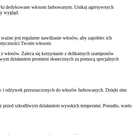
odżywki dedykowane włosom farbowanym. Unikaj agresywnych ​
wy wygląd.
 ważne ⁤jest regularne nawilżanie włosów, aby zapobiec ich
elastyczności Twoim włosom.
z włosów. Zaleca się korzystanie ‌z delikatnych szamponów
liwym działaniem promieni‌ słonecznych za pomocą ⁢specjalnych
w i odżywek⁣ przeznaczonych do włosów farbowanych. Dzięki⁤ nim
az przed szkodliwym‌ działaniem wysokich temperatur. Ponadto, warto⁤