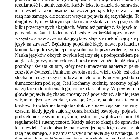
regularność i autentyczność. Każdy tekst to okazja do sprawdze
ich niewielu. Takie pisanie ma jeszcze jedną zaletę: oswaja z
rażą nas samego, ale zamiast wstydu pojawia się satysfakcja.
długotrwałym, w którym spektakularne skoki zdarzają się rza
kilku przeczytanych akapitach. Warto też pamiętać, że język to
patrzenia na świat. Jeden naród będzie podkreślał uprzejmość i
wszystko sprawia, że nauka języków staje się niekończącą się 
język na zawsze”. Będziemy popełniać błędy nawet po latach, t
komunikacji. Im szybciej damy sobie na to przyzwolenie, tym 
Nauka języków obcych zwykle kojarzy się z podręcznikiem pe
angielskiego czy niemieckiego budzi raczej znużenie niż ekscyt
podróży i świata kultury, który bez tłumaczenia nabiera zupeł
zeszytów ćwiczeń. Punktem zwrotnym dla wielu osób jest odkry
słuchanie muzyki czy scrollowanie telefonu. Kluczem jest dop
tłumaczeniem pod ręką. Jeśli kochamy kuchnię, możemy oglądać
narzędziem do robienia tego, co już i tak lubimy. W pewnym 
głowie pojawia się chaos: chcemy coś powiedzieć, ale nie jes
w tym miejscu się poddaje, uznając, że „chyba nie mają talen
błędów. To właśnie dlatego tak dobrze sprawdzają się tandem
czasem, kiedy język staje się coraz bardziej oswojony, pojawia
podzielenie się swoimi myślami, historiami, wątpliwościami. D
regularność i autentyczność. Każdy tekst to okazja do sprawdze
ich niewielu. Takie pisanie ma jeszcze jedną zaletę: oswaja z
rażą nas samego, ale zamiast wstydu pojawia się satysfakcja.
długotrwałym, w którym spektakularne skoki zdarzają się rza