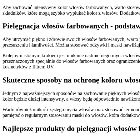
Aby zachować intensywny kolor włosów ‌farbowanych, warto stosować 
składników, które mogą szybko wypłukać ‌kolor⁢ z włosów. Dodatkowo
Pielęgnacja włosów farbowanych ‍-⁣ podsta
Aby utrzymać piękno ⁤i ⁤zdrowie ⁤swoich ‌włosów ⁤farbowanych,⁤ warto
przesuszeniu ⁤i łamliwości.⁢ Można stosować odżywki i maski nawilżaj
Kolejnym istotnym ⁣krokiem jest unikanie nadmiernego mycia włosów
przeznaczonych specjalnie do włosów farbowanych ‌oraz ograniczenie 
kosmetyków z filtrem UV.
Skuteczne sposoby ⁤na ochronę koloru wło
Jednym⁤ z najważniejszych sposobów na zachowanie pięknych‌ włosó
kolor będzie dłużej intensywny, a włosy będą odpowiednio nawilżon
Warto ⁢również unikać ​częstego‌ mycia włosów oraz stosować termooch
pamiętać o ⁣regularnym ‌stosowaniu​ maski do włosów, która dodatkowo
Najlepsze produkty do pielęgnacji włosów