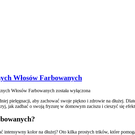
knych Włosów Farbowanych
ęknych Włosów Farbowanych
została wyłączona
 pielęgnacji,⁣ aby‍ zachować⁣ swoje piękno ⁤i zdrowie na dłużej.‍ Dlate
j, jak zadbać o swoją fryzurę w domowym zaciszu i cieszyć się efekt
arbowanych?
ć intensywny kolor na dłużej? Oto ⁣kilka prostych trików, które⁣ pomogą 